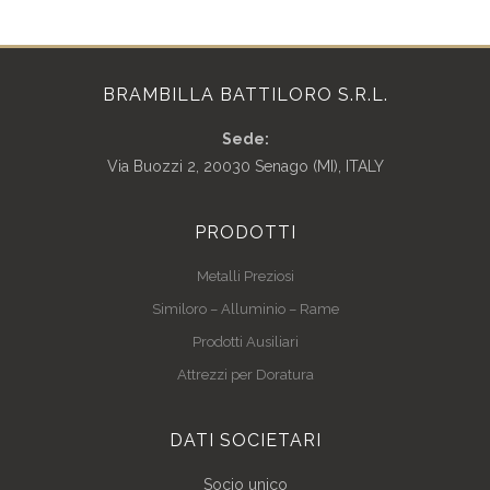
BRAMBILLA BATTILORO S.R.L.
Sede:
Via Buozzi 2, 20030 Senago (MI), ITALY
PRODOTTI
Metalli Preziosi
Similoro – Alluminio – Rame
Prodotti Ausiliari
Attrezzi per Doratura
DATI SOCIETARI
Socio unico