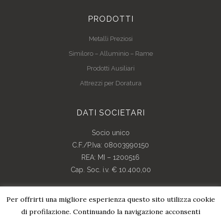
PRODOTTI
Metalli Preziosi
Similoro – Alluminio – Rame
Prodotti Ausiliari
Attrezzi per Doratura
DATI SOCIETARI
Socio unico
C.F./P.Iva: 08003990150
REA: MI – 1200516
Cap. Soc. i.v. € 10.400,00
Per offrirti una migliore esperienza questo sito utilizza cookie
di profilazione. Continuando la navigazione acconsenti
© Copyright 2018 | All Rights Reserved | Credits By
Pdr