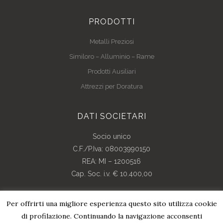
PRODOTTI
Metalli Preziosi
Similoro – Alluminio – Rame
Prodotti Ausiliari
Attrezzi per Doratura
DATI SOCIETARI
Socio unico
C.F./P.Iva: 08003990150
REA: MI – 1200516
Cap. Soc. i.v. € 10.400,00
Per offrirti una migliore esperienza questo sito utilizza cookie
di profilazione. Continuando la navigazione acconsenti
© Copyright 2018 | All Rights Reserved | Credits By
Pdr