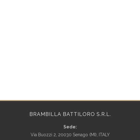
BRAMBILLA BATTILORO S.R.L.
Sede:
Via Buozzi 2, 20030 Senago (MI), ITALY