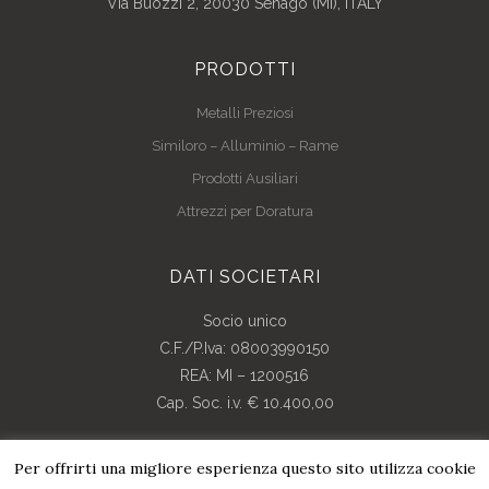
Via Buozzi 2, 20030 Senago (MI), ITALY
PRODOTTI
Metalli Preziosi
Similoro – Alluminio – Rame
Prodotti Ausiliari
Attrezzi per Doratura
DATI SOCIETARI
Socio unico
C.F./P.Iva: 08003990150
REA: MI – 1200516
Cap. Soc. i.v. € 10.400,00
Per offrirti una migliore esperienza questo sito utilizza cookie